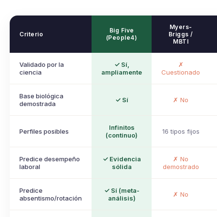
Myers-
Big Five
Criterio
Briggs /
(People4)
MBTI
Validado por la
✓ Sí,
✗
ciencia
ampliamente
Cuestionado
Base biológica
✓ Sí
✗ No
demostrada
Infinitos
Perfiles posibles
16 tipos fijos
(continuo)
Predice desempeño
✓ Evidencia
✗ No
laboral
sólida
demostrado
Predice
✓ Sí (meta-
✗ No
absentismo/rotación
análisis)