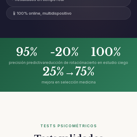
📱
100% online, multidispositivo
95%
-20%
100%
precisión predictiva
reducción de rotación
acierto en estudio ciego
25%→75%
mejora en selección medicina
TESTS PSICOMÉTRICOS