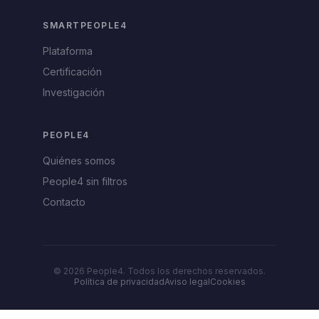
SMARTPEOPLE4
Plataforma
Certificación
Investigación
PEOPLE4
Quiénes somos
People4 sin filtros
Contacto
© 2026 People4. Todos los derechos reservados.
Política de privacidad
Aviso legal
Cookies