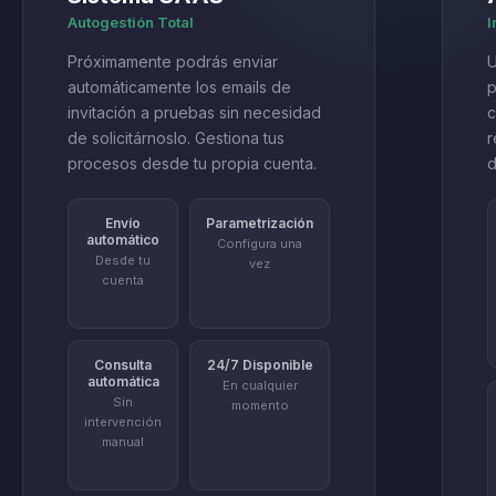
Autogestión Total
I
Próximamente podrás enviar
U
automáticamente los emails de
p
invitación a pruebas sin necesidad
c
de solicitárnoslo. Gestiona tus
r
procesos desde tu propia cuenta.
d
Envío
Parametrización
automático
Configura una
Desde tu
vez
cuenta
Consulta
24/7 Disponible
automática
En cualquier
Sin
momento
intervención
manual