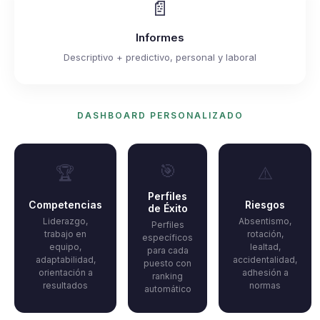
📄
Informes
Descriptivo + predictivo, personal y laboral
DASHBOARD PERSONALIZADO
🎯
🏆
⚠️
Perfiles
Competencias
Riesgos
de Éxito
Liderazgo,
Absentismo,
Perfiles
trabajo en
rotación,
específicos
equipo,
lealtad,
para cada
adaptabilidad,
accidentalidad,
puesto con
orientación a
adhesión a
ranking
resultados
normas
automático