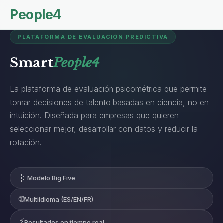
People4
PLATAFORMA DE EVALUACIÓN PREDICTIVA
Smart
People4
La plataforma de evaluación psicométrica que permite
tomar decisiones de talento basadas en ciencia, no en
intuición. Diseñada para empresas que quieren
seleccionar mejor, desarrollar con datos y reducir la
rotación.
🧬
Modelo Big Five
🌐
Multiidioma (ES/EN/FR)
⚡
Resultados en tiempo real